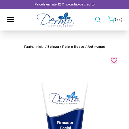
 de crédito
Frete Grátis, consulte as co
(
)
0
Página inicial
/
Beleza
/
Pele e Rosto
/
Antirrugas
- 10%