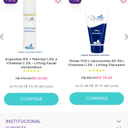
- 30%
- 11%
Argireline 8% + Matrixyl 1,5% e
Dmae 10%+ Lipossomas AE 3%+
Vitamina C 2% - Lifting Facial
Vitamina C 2% - Lifting Clareador
Instantâneo
R$ 88,00
R$ 78,20
R$ 174,00
R$ 121,80
ou 2x de R$ 39,10 sem juros
ou 4x de R$ 30,45 sem juros
COMPRAR
COMPRAR
INSTITUCIONAL