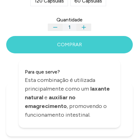
120 Cápsulas
60 Cápsulas
Quantidade
COMPRAR
Para que serve?
Esta combinação é utilizada
principalmente como um
laxante
INFORMAÇÕES
natural
e
auxiliar no
emagrecimento
, promovendo o
funcionamento intestinal.