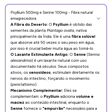
Psyllium 500mg e Senne 100mg - Fibra natural
emagrecedora
A Fibra do Deserto:
O
Psyllium
é obtido das
sementes da planta
Plantago ovata
, nativa
principalmente da Índia. Ele é uma
fibra solúvel
que absorve até 50 vezes o seu peso em água,
por isso é crucial beber muita água ao tomá-lo.
O Laxante Estimulante Antigo:
O
Senne
(
Senna
alexandrina
) é um laxante natural com uso
documentado há séculos. Seus compostos
ativos, os
senosídeos
, estimulam diretamente os
nervos do intestino, forçando o movimento
(peristaltismo).
Mecanismo Complementar:
Eles se
complementam: o
Psyllium
adiciona
volume e
maciez
ao conteúdo intestinal, enquanto o
Senne
fornece o
"empurrão"
necessário para a