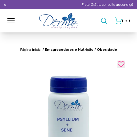
Frete Grátis, consulte as condições
(
)
0
Página inicial
/
Emagrecedores e Nutrição
/
Obesidade
- 10%