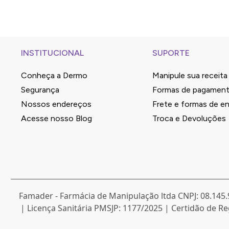
esfoliante para o rosto e outros cosméticos - bem como 
Como cuidar da pele do rosto
A regra principal para cuidar do rosto é lavá-lo, no máx
rebote, deixando a pele mais sensível e oleosa. Para quem
INSTITUCIONAL
SUPORTE
vermelhidão por alterar a barreira de proteção da pele.
Conheça a Dermo
Manipule sua receita
Lave o rosto sempre pela manhã para remover as substânc
Segurança
Formas de pagamen
Por isso, invista em um bom tônico, demaquilante ou água
Nossos endereços
Frete e formas de en
Acesse nosso Blog
Troca e Devoluções
Famader - Farmácia de Manipulação ltda
CNPJ: 08.145.
| Licença Sanitária PMSJP: 1177/2025 | Certidão de Re