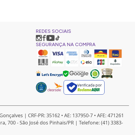
a. Mais do que isso pode causar o que chamamos de efeito
o pode levar a descamação, irritação, coceira e
REDES SOCIAIS
SEGURANÇA NA COMPRA
mpeza intensa, principalmente para quem usa maquiagem.
h
Verificada por
Gonçalves | CRF-PR: 35162 • AE: 137950-7 • AFE: 471261
, 700 - São José dos Pinhais/PR | Telefone: (41) 3383-