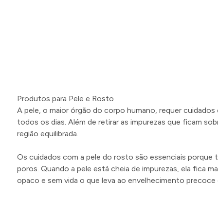
Produtos para Pele e Rosto
A pele, o maior órgão do corpo humano, requer cuidados 
todos os dias. Além de retirar as impurezas que ficam sob
região equilibrada.
Os cuidados com a pele do rosto são essenciais porque 
poros. Quando a pele está cheia de impurezas, ela fica ma
opaco e sem vida o que leva ao envelhecimento precoce 
Fatores que levam ao envelhecimento precoce
Os agentes externos são os principais fatores que contr
rosto contribuem para deixar a pele ainda mais envelheci