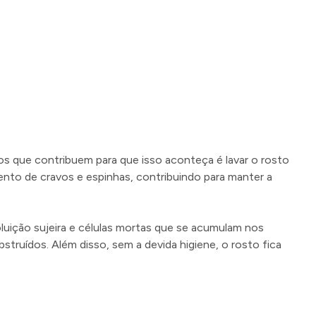
os que contribuem para que isso aconteça é lavar o rosto
imento de cravos e espinhas, contribuindo para manter a
uição sujeira e células mortas que se acumulam nos
struídos. Além disso, sem a devida higiene, o rosto fica
essa forma, o aparecimento de rugas, sulcos e melasma no
a preventiva - com o uso de protetor solar para o rosto,