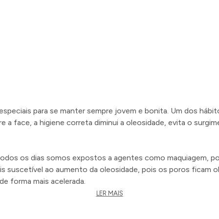
especiais para se manter sempre jovem e bonita. Um dos hábit
re a face, a higiene correta diminui a oleosidade, evita o surg
todos os dias somos expostos a agentes como maquiagem, pol
is suscetível ao aumento da oleosidade, pois os poros ficam ob
de forma mais acelerada.
LER MAIS
ibuem para que a pele perca sua elasticidade e o seu tônus. D
da com o tempo. Esse processo pode ser tratado tanto de form