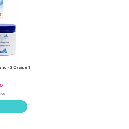
o - 3 Orais e 1
00
ros