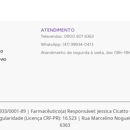
de forma curativa - com o uso de cremes para o rosto.
imo, duas vezes ao dia mesmo que ela seja oleosa, seca ou mist
 tem alergia no rosto ou sensibilidade cutânea, lavar em excess
ATENDIMENTO
Televendas: 0800 601 6363
WhatsApp: (41) 99934-0413
ias acumuladas durante o sono, e a noite para realizar uma li
to
Atendimento de segunda à sexta, das 08h-18
 micelar para uma higienização mais profunda.
vio
933/0001-89 | Farmacêutico(a) Responsável: Jessica Cicatto 
gularidade (Licença CRF-PR): 16.523 | Rua Marcelino Nogueira
6363