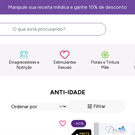
Manipule sua receita médica e ganhe 10% de desconto
Emagrecedores e
Estimulantes
Florais e Tintura
Nutrição
Sexuais
Mãe
ANTI-IDADE
Filtrar
- 40%
FRETE