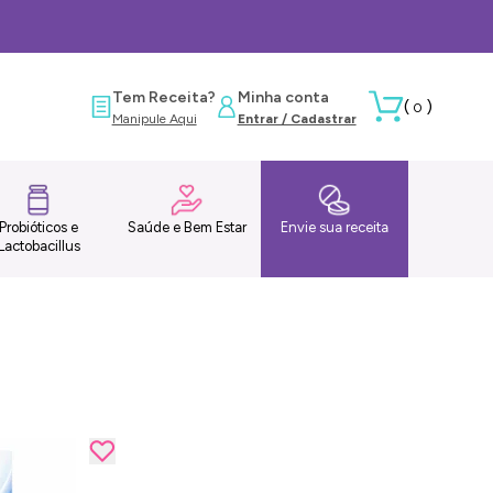
Tem Receita?
Minha conta
(
)
0
Manipule Aqui
Entrar / Cadastrar
Probióticos e
Saúde e Bem Estar
Envie sua receita
Lactobacillus