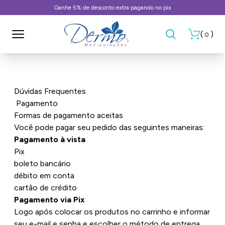
Ganhe 5% de desconto extra pagando no pix
(
)
0
CONHEÇA A DERMO
Dúvidas Frequentes
Pagamento
COMPRA SEGURA
Formas de pagamento aceitas
Você pode pagar seu pedido das seguintes maneiras:
NOSSOS ENDEREÇOS
Pagamento à vista
POLÍTICA DE PRIVACIDADE
Pix
boleto bancário
TROCA E DEVOLUÇÕES
débito em conta
cartão de crédito
MANIPULE SUA RECEITA
Pagamento via Pix
FORMAS DE PAGAMENTO
Logo após colocar os produtos no carrinho e informar
seu e-mail e senha e escolher o método de entrega,