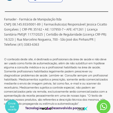
Famader - Farmácia de Manipulação ltda
CNPJ: 08.145.933/0001-89 | Farmacêutico(a) Responsável: Jessica Cicatto
Gonçalves | CRF-PR: 35162 • AE: 137950-7 • AFE: 471261 | Licença
Sanitária PMSJP: 1177/2025 | Certidão de Regularidade (Licença CRF-PR):
16.523 | Rua Marcelino Nogueira, 700 - São José dos Pinhais/PR |
Telefone: (41) 3383-6363
O conteúdo deste site, é destinado a profissionais da área de saúde e não deve
ser usado como fonte de automedicação, além de não substituir em hipótese
alguma a consulta médica e ou a profissional habilitado na área de saúde;
Somente profissionais habilitados legalmente podem prescrever ou
diagnosticar problemas de saúde. Lembre-se: Consulte sempre um profissional
habilitado. Medicamentos sujeitos a prescrição, somente serão comercializados
mediante o envio de imagem prévia, tal como fax, e-mail e ou scanner do
receituário; Medicamentes sujeitos a controle especial, não podem ser
comercializados pela via remota, exclusivamente serão comercializados com a
apresentação da receita pessoalmente em uma de nossas lojas. “O texto de
todos os nossos produtos, são referentes a descrição técnica dos mesmos, não
Envie
configurando propaganda ou estímulo a automedicação”.
sua
Tecnologia
Desenvolvido por
receita