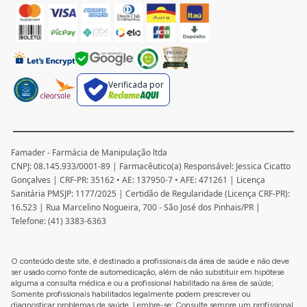
açúcar.
Fórmulas manipuladas podem ser personalizadas com
foco em modular a fome emocional, melhorar a
saciedade, auxiliar no controle glicêmico e reduzir
picos de insulina. Em muitos casos, também são
Verificada por
incluídos ativos que contribuem para estabilizar o
humor e diminuir a busca por recompensa alimentar.
É fundamental que esse processo seja acompanhado
por médico ou nutricionista, garantindo doses
Famader - Farmácia de Manipulação ltda
adequadas, segurança no uso e integração com
CNPJ: 08.145.933/0001-89 | Farmacêutico(a) Responsável: Jessica Cicatto
Gonçalves | CRF-PR: 35162 • AE: 137950-7 • AFE: 471261 | Licença
mudanças alimentares e comportamentais.
Sanitária PMSJP: 1177/2025 | Certidão de Regularidade (Licença CRF-PR):
Compulsão por doce: como tratar de forma
16.523 | Rua Marcelino Nogueira, 700 - São José dos Pinhais/PR |
estratégica
Telefone: (41) 3383-6363
Quando surge a dúvida compulsão por doce como
tratar, a resposta costuma envolver três pilares
O conteúdo deste site, é destinado a profissionais da área de saúde e não deve
principais. O primeiro é a avaliação profissional
ser usado como fonte de automedicação, além de não substituir em hipótese
completa, que pode incluir exames laboratoriais para
alguma a consulta médica e ou a profissional habilitado na área de saúde;
Somente profissionais habilitados legalmente podem prescrever ou
investigar alterações metabólicas e hormonais.
diagnosticar problemas de saúde. Lembre-se: Consulte sempre um profissional