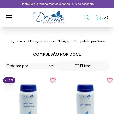
Manipule sua receita médica e ganhe 10% de desconto
(
)
0
Página inicial
/
Emagrecedores e Nutrição
/
Compulsão por Doce
COMPULSÃO POR DOCE
Filtrar
- 10%