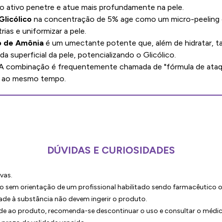
 o ativo penetre e atue mais profundamente na pele.
Glicólico
na concentração de 5% age como um micro-peeling di
rias e uniformizar a pele.
o de Amônia
é um umectante potente que, além de hidratar, t
a superficial da pele, potencializando o Glicólico.
A combinação é frequentemente chamada de "fórmula de ataque
ra ao mesmo tempo.
DÚVIDAS E CURIOSIDADES
vas.
sem orientação de um profissional habilitado sendo farmacêutico 
ade à substância não devem ingerir o produto.
ade ao produto, recomenda-se descontinuar o uso e consultar o médi