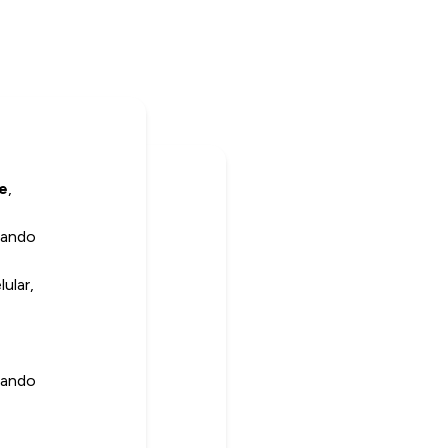
te
,
isando
ular,
atando