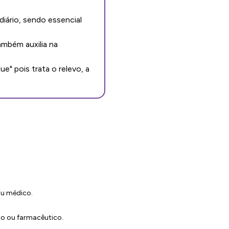
ário, sendo essencial
ambém auxilia na
" pois trata o relevo, a
ou médico.
co ou farmacêutico.