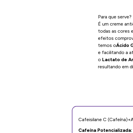
Para que serve?
É um creme anti
todas as cores e
efeitos comprova
temos o
Ácido G
e facilitando a 
o
Lactato de A
resultando em di
Cafeisilane C (Cafeína)+A
Cafeína Potencializada: