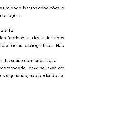
da umidade. Nestas condições, o
embalagem.
roduto.
elos fabricantes destes insumos
erências bibliográficas. Não
em fazer uso com orientação.
recomendada, deve-se levar em
os e genético, não podendo ser