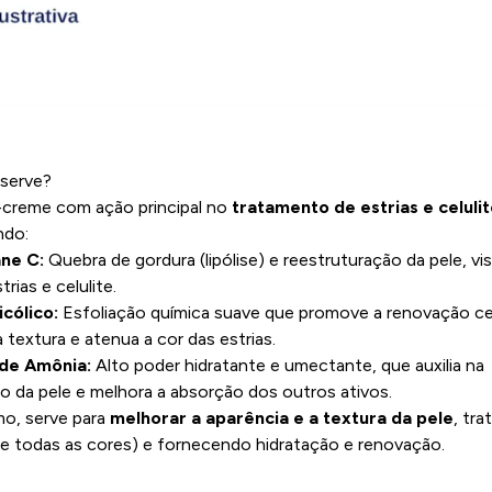
 serve?
-creme com ação principal no
tratamento de estrias e celuli
ndo:
INFORMAÇÕES
ane C:
Quebra de gordura (lipólise) e reestruturação da pele, v
trias e celulite.
icólico:
Esfoliação química suave que promove a renovação cel
 textura e atenua a cor das estrias.
 de Amônia:
Alto poder hidratante e umectante, que auxilia na
o da pele e melhora a absorção dos outros ativos.
o, serve para
melhorar a aparência e a textura da pele
, tr
(de todas as cores) e fornecendo hidratação e renovação.