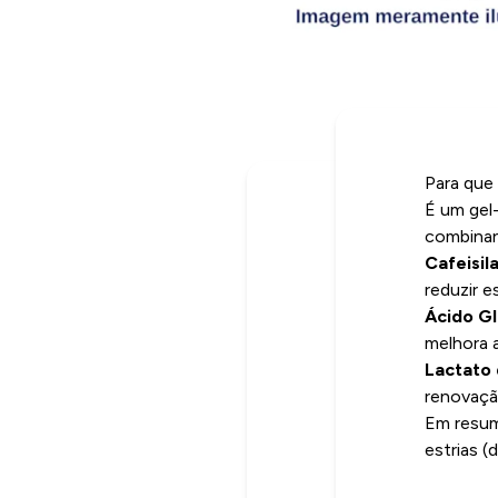
Para que
É um gel
combina
Cafeisil
reduzir es
Ácido Gl
melhora a
Lactato
renovaçã
Em resum
estrias 