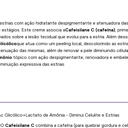
estrias com ação hidratante despigmentante e atenuadora das 
 estágios. Este creme associa a
Cafeisilane C (cafeína)
, prim
dos sobre a lesão tecidual que evolui para a estria. Além dess
licólico
que atua como um peeling local, descolorindo as estri
atenuação das mesmas, além de renovar a pele diminuindo célul
mônio
tópico com ação despigmentante, renovadora e embelez
minuição expressiva das estrias.
c Glicólico+Lactato de Amônia - Diminui Celulite e Estrias
O
Cafeisilane C
combina a cafeína (para quebrar gordura e celu