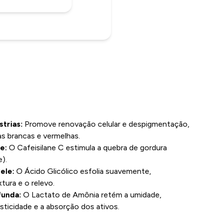
trias:
Promove renovação celular e despigmentação,
as brancas e vermelhas.
e:
O Cafeisilane C estimula a quebra de gordura
e).
ele:
O Ácido Glicólico esfolia suavemente,
tura e o relevo.
funda:
O Lactato de Amônia retém a umidade,
sticidade e a absorção dos ativos.