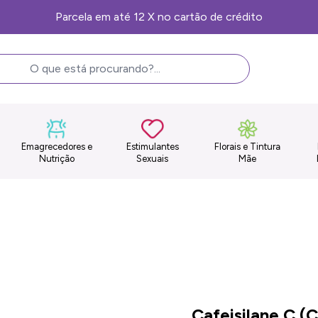
Frete Grátis, consulte as condições
Emagrecedores e
Estimulantes
Florais e Tintura
Nutrição
Sexuais
Mãe
Cafeisilane C (