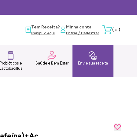
Tem Receita?
Minha conta
(
)
0
Manipule Aqui
Entrar / Cadastrar
Probióticos e
Saúde e Bem Estar
Envie sua receita
Lactobacillus
Cafeína)+Ac