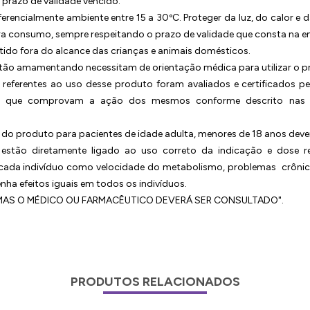
 prazo de validade vencido.
erencialmente ambiente entre 15 a 30ºC. Proteger da luz, do calor e 
ra consumo, sempre respeitando o prazo de validade que consta na 
ido fora do alcance das crianças e animais domésticos.
stão amamentando necessitam de orientação médica para utilizar o p
 referentes ao uso desse produto foram avaliados e certificados p
s que comprovam a ação dos mesmos conforme descrito nas ref
do produto para pacientes de idade adulta, menores de 18 anos dev
os estão diretamente ligado ao uso correto da indicação e dose 
 cada indivíduo como velocidade do metabolismo, problemas crônic
ha efeitos iguais em todos os indivíduos.
TOMAS O MÉDICO OU FARMACÊUTICO DEVERÁ SER CONSULTADO".
PRODUTOS RELACIONADOS