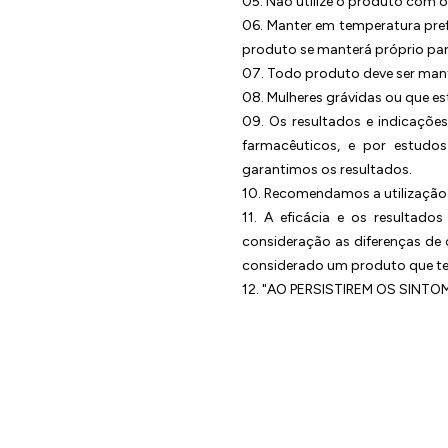
05. Não utilize o produto com o
06. Manter em temperatura pref
produto se manterá próprio pa
07. Todo produto deve ser mant
08. Mulheres grávidas ou que e
09. Os resultados e indicações
farmacêuticos, e por estudo
garantimos os resultados.
10. Recomendamos a utilização 
11. A eficácia e os resultad
consideração as diferenças de
considerado um produto que ten
12. "AO PERSISTIREM OS SIN