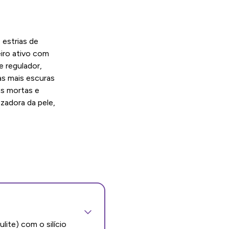
estrias de
eiro ativo com
e regulador,
as mais escuras
as mortas e
adora da pele,
lite) com o silício