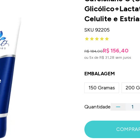
Glicólico+Lacta
Celulite e Estria
SKU 92205
R$ 156,40
R$ 184,00
ou 5x de R$ 31,28 sem juros
EMBALAGEM
150 Gramas
200 G
Quantidade
COMPRA