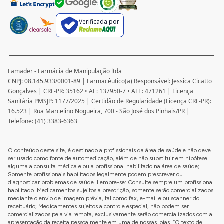
Verificada por
Famader - Farmácia de Manipulação ltda
CNPJ: 08.145.933/0001-89 | Farmacêutico(a) Responsável: Jessica Cicatto
Gonçalves | CRF-PR: 35162 • AE: 137950-7 • AFE: 471261 | Licença
Sanitária PMSJP: 1177/2025 | Certidão de Regularidade (Licença CRF-PR):
16.523 | Rua Marcelino Nogueira, 700 - São José dos Pinhais/PR |
Telefone: (41) 3383-6363
O conteúdo deste site, é destinado a profissionais da área de saúde e não deve
ser usado como fonte de automedicação, além de não substituir em hipótese
alguma a consulta médica e ou a profissional habilitado na área de saúde;
Somente profissionais habilitados legalmente podem prescrever ou
diagnosticar problemas de saúde. Lembre-se: Consulte sempre um profissional
habilitado. Medicamentos sujeitos a prescrição, somente serão comercializados
mediante o envio de imagem prévia, tal como fax, e-mail e ou scanner do
receituário; Medicamentes sujeitos a controle especial, não podem ser
comercializados pela via remota, exclusivamente serão comercializados com a
apresentação da receita pessoalmente em uma de nossas lojas. “O texto de