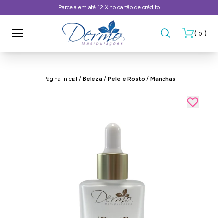
Frete Grátis, consulte as condições
(
)
0
Página inicial
/
Beleza
/
Pele e Rosto
/
Manchas