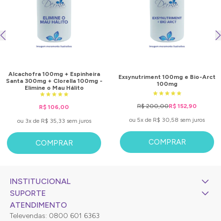
Alcachofra 100mg + Espinheira
Exsynutriment 100mg e Bio-Arct
Santa 300mg + Clorella 100mg -
100mg
Elimine o Mau Hálito
R$ 200,00
R$ 152,90
R$ 106,00
ou 5x de R$ 30,58 sem juros
ou 3x de R$ 35,33 sem juros
COMPRAR
COMPRAR
INSTITUCIONAL
SUPORTE
ATENDIMENTO
Televendas: 0800 601 6363