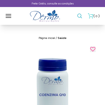
Frete Grátis, consulte as condições
(
)
0
Página inicial
/
Saúde
- 3%