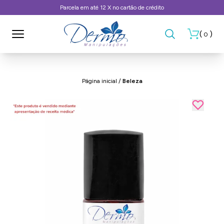
Parcela em até 12 X no cartão de crédito
(
)
0
Página inicial
/
Beleza
- 25%