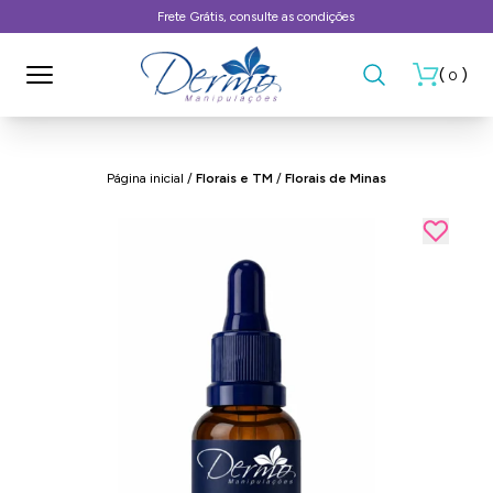
Frete Grátis, consulte as condições
(
)
0
Página inicial
/
Florais e TM
/
Florais de Minas