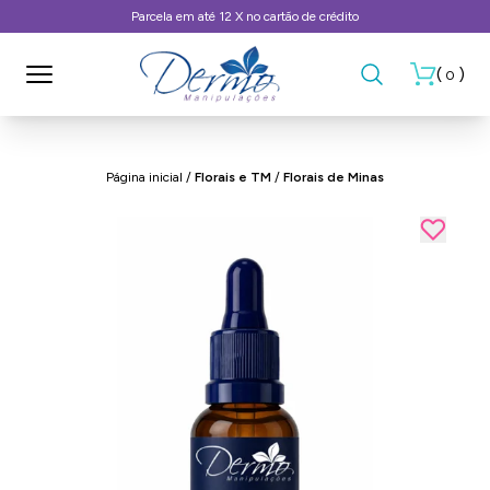
Parcela em até 12 X no cartão de crédito
(
)
0
Página inicial
/
Florais e TM
/
Florais de Minas