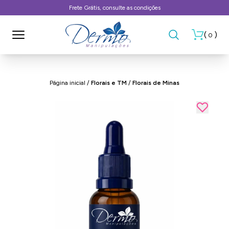
Frete Grátis, consulte as condições
(
)
0
Página inicial
/
Florais e TM
/
Florais de Minas