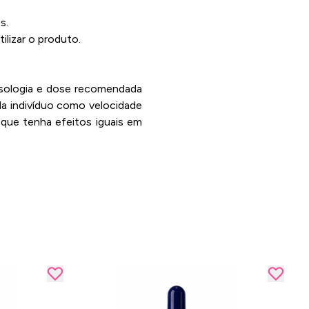
s.
lizar o produto.
posologia e dose recomendada
da indivíduo como velocidade
que tenha efeitos iguais em
Flo