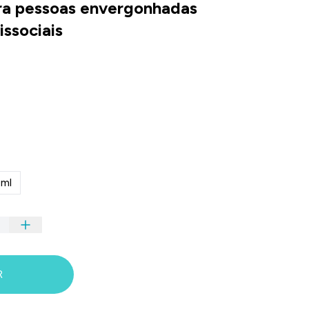
ara pessoas envergonhadas
issociais
ml
R