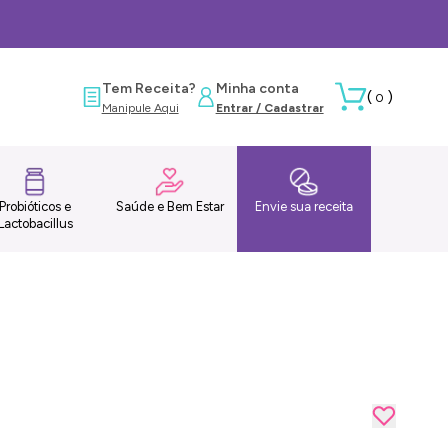
Tem Receita?
Minha conta
(
)
0
Manipule Aqui
Entrar / Cadastrar
Probióticos e
Saúde e Bem Estar
Envie sua receita
Lactobacillus