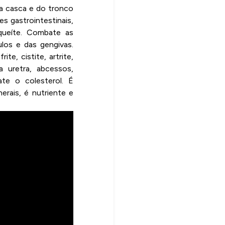
da casca e do tronco
es gastrointestinais,
aqueíte. Combate as
los e das gengivas.
te, cistite, artrite,
a uretra, abcessos,
ate o colesterol. É
erais, é nutriente e