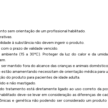
o sem orientação de um profissional habilitado.
ativas.
lidade à substância não devem ingerir o produto.
com o prazo de validade vencido.
ambiente (15 a 30ºC). Proteger da luz do calor e da umid
gem.
er mantido fora do alcance das crianças e animais doméstico
e estão amamentando necessitam de orientação médica para uti
ão do produto para pacientes de idade adulta.
rido e não mastigado.
o do tratamento está diretamente ligado ao uso correto da 
 habilitado deve-se levar em consideração as diferenças de ca
nicas e genética não podendo ser considerado um produto 