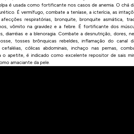
olpa é usada como fortificante nos casos de anemia. O chá 
rético. É vermífugo, combate a teníase, a icterícia, as irritaçõ
afecções respiratórias, bronquite, bronquite asmática, tr
hos, vômito na gravidez e a febre. É fortificante dos múscu
as, diarréias e a blenoragia. Combate a desnutrição, dores, nefri
 tosse, tosses brônquicas rebeldes, inflamação do canal d
, cefaléias, cólicas abdominais, inchaço nas pernas, comb
a o apetite, é indicado como excelente repositor de sais min
omo amaciante da pele.