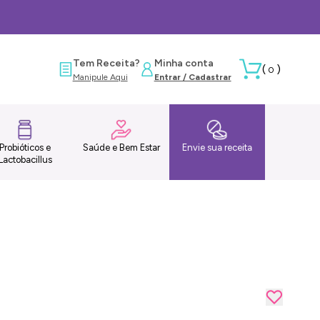
Tem Receita?
Minha conta
(
)
0
Manipule Aqui
Entrar / Cadastrar
Probióticos e
Saúde e Bem Estar
Envie sua receita
Lactobacillus