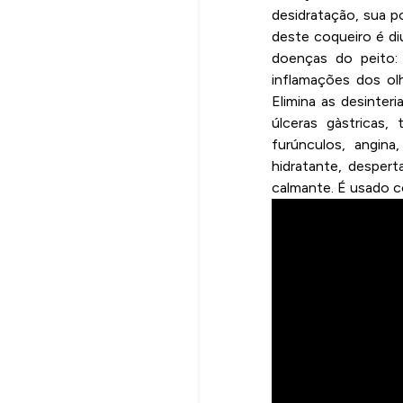
desidratação, sua p
deste coqueiro é diu
doenças do peito: 
inflamações dos ol
Elimina as desinteri
úlceras gàstricas,
furúnculos, angina
hidratante, despert
calmante. É usado c