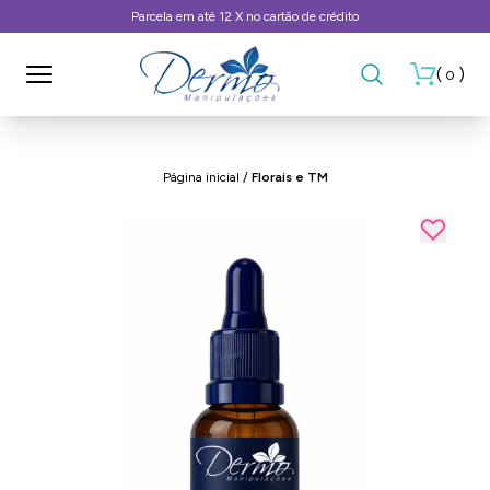
Frete Grátis, consulte as condições
(
)
0
Página inicial
/
Florais e TM