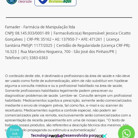
Famader - Farmácia de Manipulação ltda
CNPJ: 08.145.933/0001-89 | Farmacêutico(a) Responsável: Jessica Cicatto
Gonçalves | CRF-PR: 35162 • AE: 137950-7 • AFE: 471261 | Licença
Sanitária PMSJP: 1177/2025 | Certidão de Regularidade (Licença CRF-PR):
16.523 | Rua Marcelino Nogueira, 700 - São José dos Pinhais/PR |
Telefone: (41) 3383-6363
O conteúdo deste site, é destinado a profissionais da área de saúde e não deve
ser usado como fonte de automedicação, além de não substituir em hipótese
alguma a consulta médica e ou a profissional habilitado na área de saúde;
Somente profissionais habilitados legalmente podem prescrever ou
diagnosticar problemas de saúde. Lembre-se: Consulte sempre um profissional
habilitado. Medicamentos sujeitos a prescrição, somente serão comercializados
mediante o envio de imagem prévia, tal como fax, e-mail e ou scanner do
receituário; Medicamentes sujeitos a controle especial, não podem ser
comercializados pela via remota, exclusivamente serão comercializados com a
apresentação da receita pessoalmente em uma de nossas lojas. “O texto de
todos os nossos produtos, são referentes a descrição técnica dos mesmos, não
Envie
configurando propaganda ou estímulo a automedicação”.
sua
Tecnologia
Desenvolvido por
receita