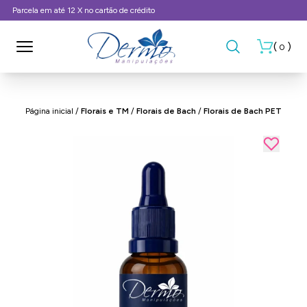
Frete Grátis, consulte as condições
(
)
0
Página inicial
/
Florais e TM
/
Florais de Bach
/
Florais de Bach PET