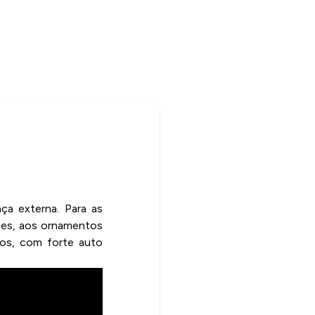
nça externa. Para as
ções, aos ornamentos
osos, com forte auto