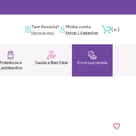
Tem Receita?
Minha conta
(
)
0
Manipule Aqui
Entrar / Cadastrar
Probióticos e
Saúde e Bem Estar
Envie sua receita
Lactobacillus