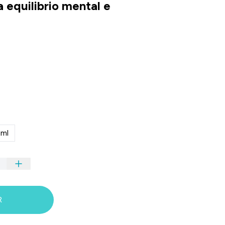
a equilibrio mental e
ml
R