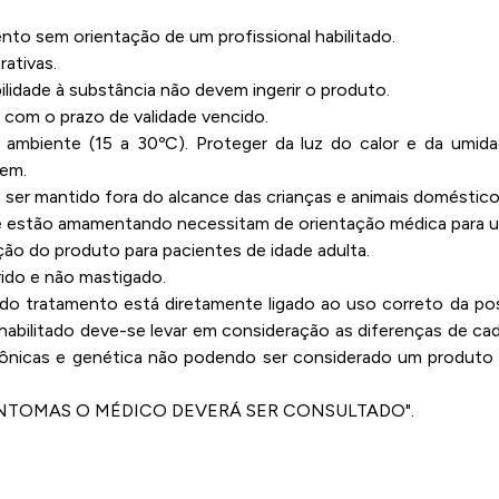
o sem orientação de um profissional habilitado.
ativas.
lidade à substância não devem ingerir o produto.
com o prazo de validade vencido.
ambiente (15 a 30ºC). Proteger da luz do calor e da umid
gem.
er mantido fora do alcance das crianças e animais doméstico
e estão amamentando necessitam de orientação médica para uti
ão do produto para pacientes de idade adulta.
rido e não mastigado.
o do tratamento está diretamente ligado ao uso correto da 
 habilitado deve-se levar em consideração as diferenças de ca
nicas e genética não podendo ser considerado um produto 
 SINTOMAS O MÉDICO DEVERÁ SER CONSULTADO".