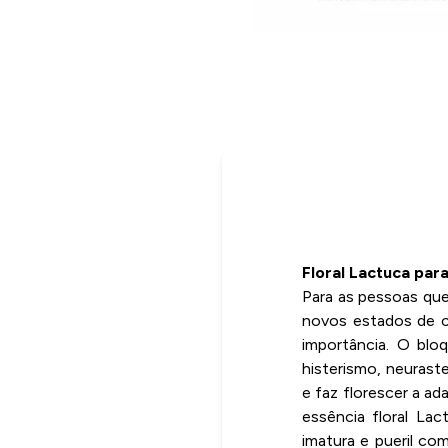
Floral Lactuca pa
Para as pessoas que
novos estados de c
importância. O blo
histerismo, neurast
e faz florescer a a
essência floral La
imatura e pueril co