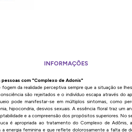
INFORMAÇÕES
ra pessoas com "Complexo de Adonis"
 fogem da realidade perceptiva sempre que a situação se lhe
onsciência são rejeitados e o indivíduo escapa através do a
queio pode manifestar-se em múltiplos sintomas, como per
enia, hipocondria, desvios sexuais. A essência floral traz um 
daptabilidade e a compreensão dos propósitos superiores. No se
ctuca é apropriada ao tratamento do Complexo de Adônis, a 
m a energia feminina e que reflete dolorosamente a falta de 