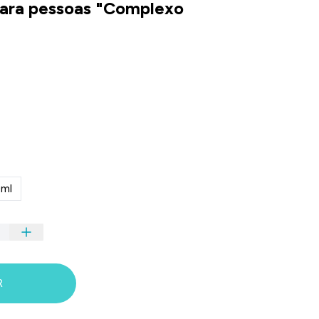
para pessoas "Complexo
ml
R