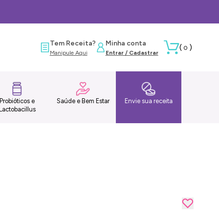
Tem Receita?
Minha conta
(
)
0
Manipule Aqui
Entrar / Cadastrar
Probióticos e
Saúde e Bem Estar
Envie sua receita
Lactobacillus