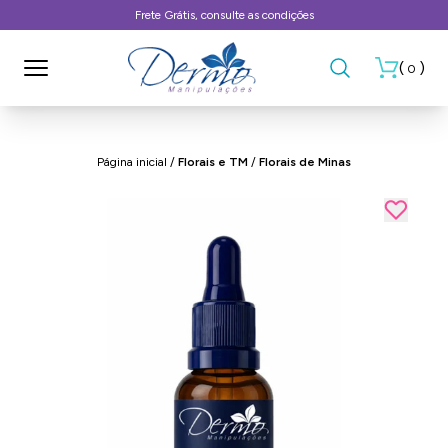
Frete Grátis, consulte as condições
(
)
0
Página inicial
/
Florais e TM
/
Florais de Minas