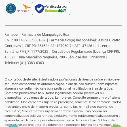
Verificada por
Famader - Farmácia de Manipulação ltda
CNPJ: 08.145.933/0001-89 | Farmacêutico(a) Responsável: Jessica Cicatto
Gonçalves | CRF-PR: 35162 • AE: 137950-7 • AFE: 471261 | Licença
Sanitária PMSJP: 1177/2025 | Certidão de Regularidade (Licença CRF-PR):
16.523 | Rua Marcelino Nogueira, 700 - São José dos Pinhais/PR |
Telefone: (41) 3383-6363
O conteúdo deste site, é destinado a profissionais da área de saúde e não deve
ser usado como fonte de automedicação, além de não substituir em hipótese
alguma a consulta médica e ou a profissional habilitado na área de saúde;
Somente profissionais habilitados legalmente podem prescrever ou
diagnosticar problemas de saúde. Lembre-se: Consulte sempre um profissional
habilitado. Medicamentos sujeitos a prescrição, somente serão comercializados
mediante o envio de imagem prévia, tal como fax, e-mail e ou scanner do
receituário; Medicamentes sujeitos a controle especial, não podem ser
comercializados pela via remota, exclusivamente serão comercializados com a
apresentação da receita pessoalmente em uma de nossas lojas. “O texto de
todos os nossos produtos, são referentes a descrição técnica dos mesmos, não