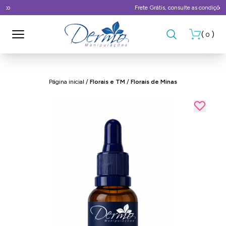
Frete Grátis, consulte as condições
(
)
0
Página inicial
/
Florais e TM
/
Florais de Minas