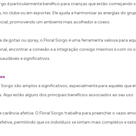
Sorgo é particularmente benéfico para crianças que estão começando 
 no clube ou em esportes. Ele ajuda a harmonizar as energias do grup
ncial, promovendo um ambiente mais acolhedor e coeso.
a de gotas ou spray, o Floral Sorgo é uma ferramenta valiosa para a
onal, encontrar a conexão e a integração consigo mesmos e com os out
audáveis e significativos.
ios
l Sorgo são amplos e significativos, especialmente para aqueles que 
. Aqui estão alguns dos principais benefícios associados ao seu uso:
 e carência afetiva: O Floral Sorgo trabalha para preencher o vazio emo
fetiva, permitindo que os indivíduos se sintam mais completos e sati