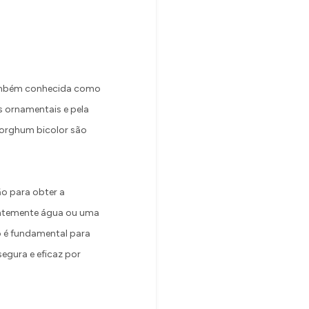
 também conhecida como
s ornamentais e pela
 Sorghum bicolor são
ão para obter a
quentemente água ou uma
ão é fundamental para
segura e eficaz por