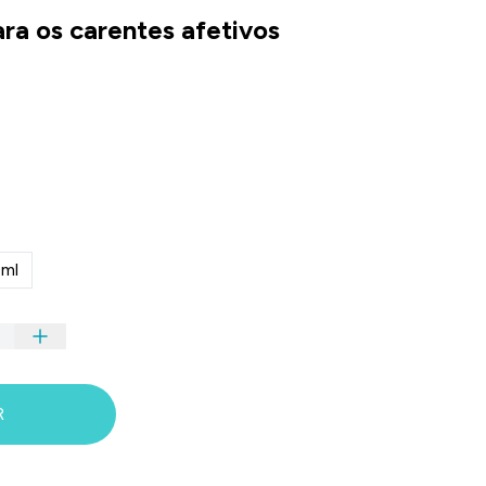
ara os carentes afetivos
ml
R