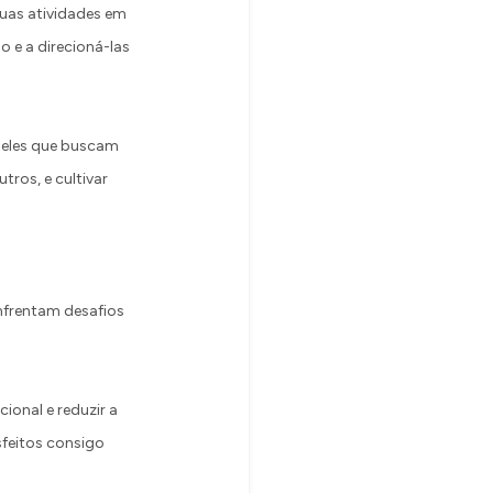
suas atividades em
o e a direcioná-las
queles que buscam
ros, e cultivar
enfrentam desafios
cional e reduzir a
sfeitos consigo