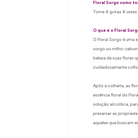
Floral Sorgo como t
Tome 4 gotas 4 vezes 
O que é o Floral Sorg
O Floral Sorgo é uma 
sorgo ou milho-zaburro
beleza de suas flores 
cuidadosamente colhida
Após a colheita, as f
essência floral do Flo
solução alcoólica, para
preservar as proprieda
aqueles que buscam eq