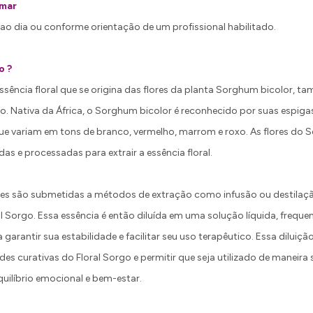
omar
ao dia ou conforme orientação de um profissional habilitado.
o ?
essência floral que se origina das flores da planta Sorghum bicolor,
. Nativa da África, o Sorghum bicolor é reconhecido por suas espiga
que variam em tons de branco, vermelho, marrom e roxo. As flores do
s e processadas para extrair a essência floral.
lores são submetidas a métodos de extração como infusão ou destilaç
ral Sorgo. Essa essência é então diluída em uma solução líquida, fre
 garantir sua estabilidade e facilitar seu uso terapêutico. Essa diluiç
des curativas do Floral Sorgo e permitir que seja utilizado de maneira 
uilíbrio emocional e bem-estar.