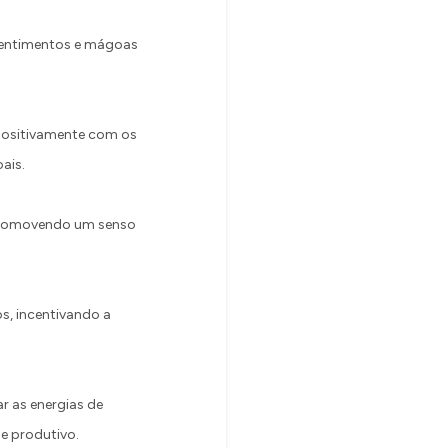
ssentimentos e mágoas
 positivamente com os
ais.
 promovendo um senso
s, incentivando a
 as energias de
e produtivo.