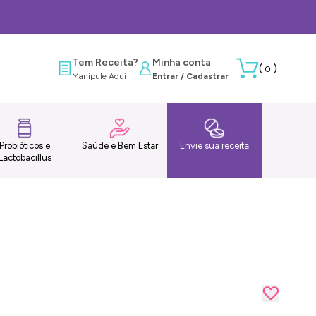
Tem Receita?
Minha conta
(
)
0
Manipule Aqui
Entrar / Cadastrar
Probióticos e
Saúde e Bem Estar
Envie sua receita
Lactobacillus