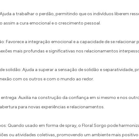
juda a trabalhar o perdão, permitindo que os indivíduos liberem re
assim a cura emocional e o crescimento pessoal.
ão: Favorece a integração emocional e a capacidade de se relacionar
nexões mais profundas e significativas nos relacionamentos interpesso
e solidão: Ajuda a superar a sensação de solidão e separatividade,
onexão com os outros e com o mundo ao redor.
 entrega: Auxilia na construção da confiança em si mesmo e nos outro
abertura para novas experiências e relacionamentos.
s: Quando usado em forma de spray, o Floral Sorgo pode harmonizar
ões ou atividades coletivas, promovendo um ambiente mais positivo 