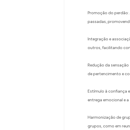
Promoção do perdão: A
passadas, promovendo 
Integração e associaç
outros, facilitando co
Redução da sensação d
de pertencimento e c
Estímulo à confiança e
entrega emocional e a 
Harmonização de grupo
grupos, como em reuni