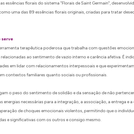
s essências florais do sistema "Florais de Saint Germain", desenvolvid
 como uma das 89 essências florais originais, criadas para tratar deseq
e serve
ferramenta terapêutica poderosa que trabalha com questões emocion
relacionadas ao sentimento de vazio interno e carência afetiva. É ind
dades em lidar com relacionamentos interpessoais e que experiment
em contextos familiares quanto sociais ou profissionais.
egam o peso do sentimento de solidão e da sensação de não pertence
s energias necessárias para a integração, a associação, a entrega e a 
superação de choques emocionais violentos, permitindo que o indivídu
as e significativas com os outros e consigo mesmo.