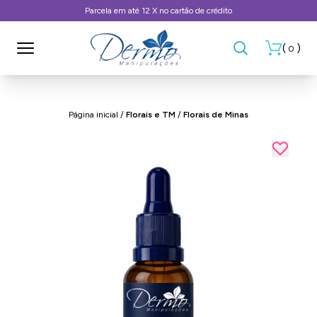
Frete Grátis, consulte as condições
(
)
0
Página inicial
/
Florais e TM
/
Florais de Minas