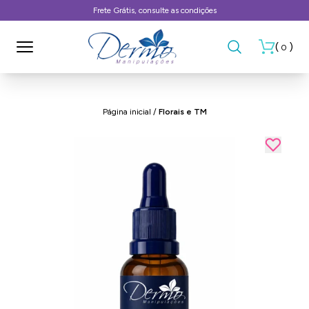
Frete Grátis, consulte as condições
(
)
0
Página inicial
/
Florais e TM