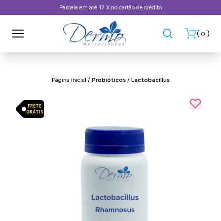
Frete Grátis, consulte as condições
(
)
0
Página inicial
/
Probióticos
/
Lactobacillus
FRETE
GRÁTIS