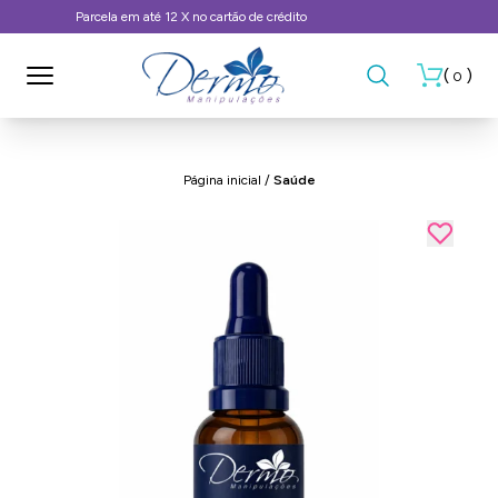
Frete Grátis, consulte as condições
(
)
0
Página inicial
/
Saúde