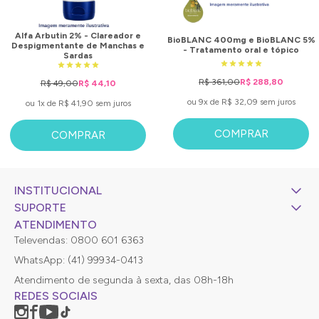
Alfa Arbutin 2% - Clareador e
BioBLANC 400mg e BioBLANC 5%
Despigmentante de Manchas e
- Tratamento oral e tópico
Sardas
R$ 361,00
R$ 288,80
R$ 49,00
R$ 44,10
ou 9x de R$ 32,09 sem juros
ou 1x de R$ 41,90 sem juros
COMPRAR
COMPRAR
INSTITUCIONAL
SUPORTE
ATENDIMENTO
Televendas: 0800 601 6363
WhatsApp: (41) 99934-0413
Atendimento de segunda à sexta, das 08h-18h
REDES SOCIAIS