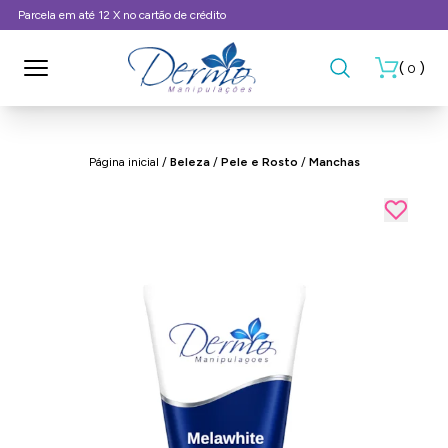
Frete Grátis, consulte as condições
(
)
0
Página inicial
/
Beleza
/
Pele e Rosto
/
Manchas
- 12%