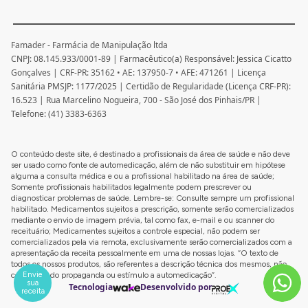
Famader - Farmácia de Manipulação ltda
CNPJ: 08.145.933/0001-89 | Farmacêutico(a) Responsável: Jessica Cicatto
Gonçalves | CRF-PR: 35162 • AE: 137950-7 • AFE: 471261 | Licença
Sanitária PMSJP: 1177/2025 | Certidão de Regularidade (Licença CRF-PR):
16.523 | Rua Marcelino Nogueira, 700 - São José dos Pinhais/PR |
Telefone: (41) 3383-6363
O conteúdo deste site, é destinado a profissionais da área de saúde e não deve
ser usado como fonte de automedicação, além de não substituir em hipótese
alguma a consulta médica e ou a profissional habilitado na área de saúde;
Somente profissionais habilitados legalmente podem prescrever ou
diagnosticar problemas de saúde. Lembre-se: Consulte sempre um profissional
habilitado. Medicamentos sujeitos a prescrição, somente serão comercializados
mediante o envio de imagem prévia, tal como fax, e-mail e ou scanner do
receituário; Medicamentes sujeitos a controle especial, não podem ser
comercializados pela via remota, exclusivamente serão comercializados com a
apresentação da receita pessoalmente em uma de nossas lojas. “O texto de
todos os nossos produtos, são referentes a descrição técnica dos mesmos, não
Envie
configurando propaganda ou estímulo a automedicação”.
sua
Tecnologia
Desenvolvido por
receita