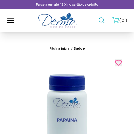
 cartão de crédito
Frete Grátis, consult
(
)
0
Página inicial
/
Saúde
- 15%