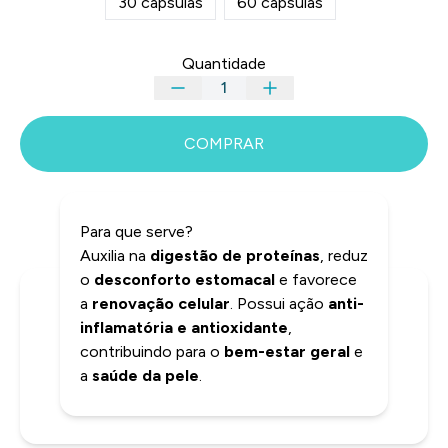
30 capsulas
60 capsulas
Quantidade
COMPRAR
Para que serve?
Auxilia na
digestão de proteínas
, reduz
o
desconforto estomacal
e favorece
a
renovação celular
. Possui ação
anti-
INFORMAÇÕES
inflamatória e antioxidante
,
contribuindo para o
bem-estar geral
e
a
saúde da pele
.