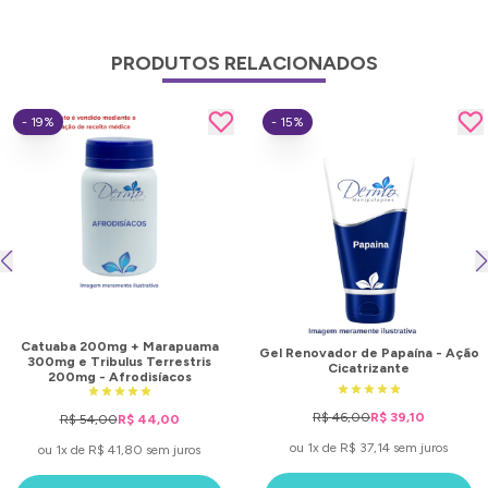
PRODUTOS RELACIONADOS
- 19%
- 15%
Catuaba 200mg + Marapuama
Gel Renovador de Papaína - Ação
300mg e Tribulus Terrestris
Cicatrizante
200mg - Afrodisíacos
R$ 46,00
R$ 39,10
R$ 54,00
R$ 44,00
ou 1x de R$ 37,14 sem juros
ou 1x de R$ 41,80 sem juros