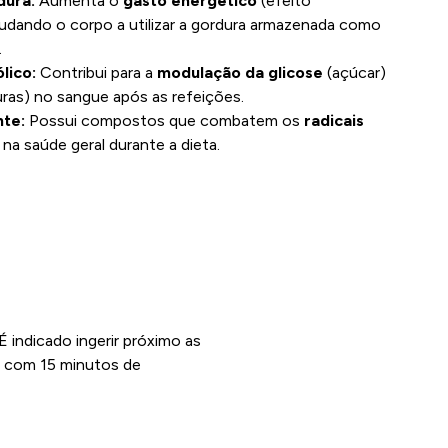
dura:
Aumenta o
gasto energético
(efeito
udando o corpo a utilizar a gordura armazenada como
.
lico:
Contribui para a
modulação da glicose
(açúcar)
ras) no sangue após as refeições.
nte:
Possui compostos que combatem os
radicais
o na saúde geral durante a dieta.
É indicado ingerir próximo as
ia com 15 minutos de