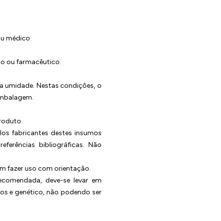
ou médico.
co ou farmacêutico.
da umidade. Nestas condições, o
embalagem.
roduto.
elos fabricantes destes insumos
erências bibliográficas. Não
em fazer uso com orientação.
recomendada, deve-se levar em
os e genético, não podendo ser