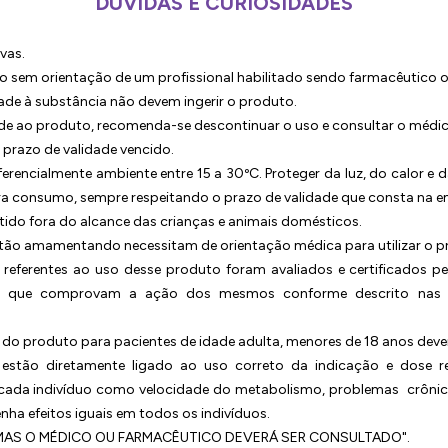
DÚVIDAS E CURIOSIDADES
vas.
sem orientação de um profissional habilitado sendo farmacêutico 
ade à substância não devem ingerir o produto.
ade ao produto, recomenda-se descontinuar o uso e consultar o médi
 prazo de validade vencido.
erencialmente ambiente entre 15 a 30ºC. Proteger da luz, do calor e 
ra consumo, sempre respeitando o prazo de validade que consta na 
ido fora do alcance das crianças e animais domésticos.
stão amamentando necessitam de orientação médica para utilizar o p
 referentes ao uso desse produto foram avaliados e certificados p
s que comprovam a ação dos mesmos conforme descrito nas ref
do produto para pacientes de idade adulta, menores de 18 anos dev
os estão diretamente ligado ao uso correto da indicação e dose 
 cada indivíduo como velocidade do metabolismo, problemas crônic
ha efeitos iguais em todos os indivíduos.
TOMAS O MÉDICO OU FARMACÊUTICO DEVERÁ SER CONSULTADO".