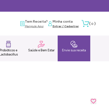
Tem Receita?
Minha conta
(
)
0
Manipule Aqui
Entrar / Cadastrar
Probióticos e
Saúde e Bem Estar
Envie sua receita
Lactobacillus