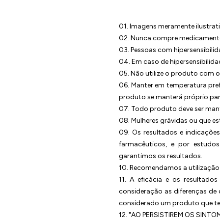
01. Imagens meramente ilustrati
02. Nunca compre medicamento 
03. Pessoas com hipersensibilid
04. Em caso de hipersensibilid
05. Não utilize o produto com o
06. Manter em temperatura pref
produto se manterá próprio pa
07. Todo produto deve ser mant
08. Mulheres grávidas ou que e
09. Os resultados e indicações
farmacêuticos, e por estudo
garantimos os resultados.
10. Recomendamos a utilização 
11. A eficácia e os resultad
consideração as diferenças de
considerado um produto que ten
12. "AO PERSISTIREM OS SIN