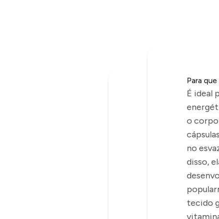
Para que
É ideal
energét
o corpo 
cápsula
no esva
disso, e
desenvo
popular
tecido 
vitamin