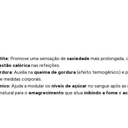
tite:
Promove uma sensação de
saciedade
mais prolongada, o
estão calórica
nas refeições.
rdura:
Auxilia na
queima de gordura
(efeito termogênico) e p
e medidas corporais.
mico:
Ajuda a modular os
níveis de açúcar
no sangue após as 
natural para o
emagrecimento
que atua
inibindo a fome
e
ac