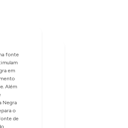
ma fonte
stimulam
egra em
amento
de. Além
e
a Negra
epara o
fonte de
do