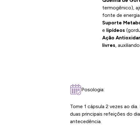
Queima de Gor
termogênico), aj
fonte de energia
Suporte Metabó
e
lipídeos
(gordu
Ação Antioxida
livres
, auxiliand
Posologia:
Tome 1 cápsula 2 vezes ao dia. 
duas principais refeições do d
antecedência.