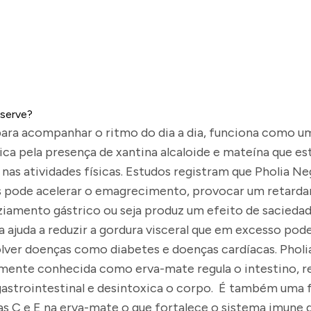
 serve?
 para acompanhar o ritmo do dia a dia, funciona como u
INFORMAÇÕES
ica pela presença de xantina alcaloide e mateína que e
nas atividades físicas. Estudos registram que Pholia N
s pode acelerar o emagrecimento, provocar um retard
ziamento gástrico ou seja produz um efeito de sacieda
la ajuda a reduzir a gordura visceral que em excesso pod
lver doenças como diabetes e doenças cardíacas. Pholi
mente conhecida como erva-mate regula o intestino, r
gastrointestinal e desintoxica o corpo. É também uma 
as C e E na erva-mate o que fortalece o sistema imune 