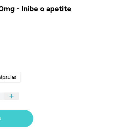
0mg - Inibe o apetite
ápsulas
R