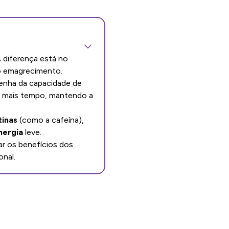
A diferença está no
o emagrecimento.
venha da capacidade de
or mais tempo, mantendo a
tinas
(como a cafeína),
nergia
leve.
r os benefícios dos
onal.