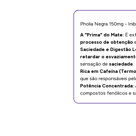
Pholia Negra 150mg - Inib
A "Prima" do Mate:
É ext
processo de obtenção
e
Saciedade e Digestão L
retardar o esvaziament
sensação de
saciedade
.
Rica em Cafeína (Termo
que são responsáveis pel
Potência Concentrada:
compostos fenólicos e sa