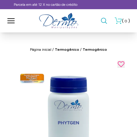
Frete Grátis, consulte as condições
(
)
0
Página inicial
/
Termogênico
/
Termogênico