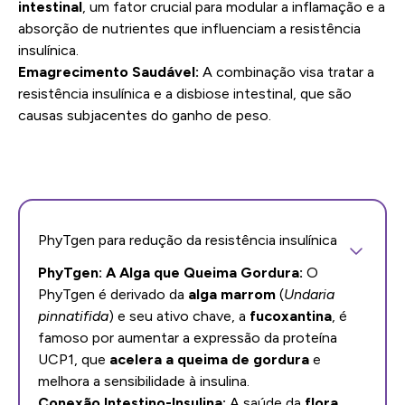
intestinal
, um fator crucial para modular a inflamação e a
absorção de nutrientes que influenciam a resistência
insulínica.
Emagrecimento Saudável:
A combinação visa tratar a
resistência insulínica e a disbiose intestinal, que são
causas subjacentes do ganho de peso.
PhyTgen para redução da resistência insulínica
PhyTgen: A Alga que Queima Gordura:
O
PhyTgen é derivado da
alga marrom
(
Undaria
pinnatifida
) e seu ativo chave, a
fucoxantina
, é
famoso por aumentar a expressão da proteína
UCP1, que
acelera a queima de gordura
e
melhora a sensibilidade à insulina.
Conexão Intestino-Insulina:
A saúde da
flora