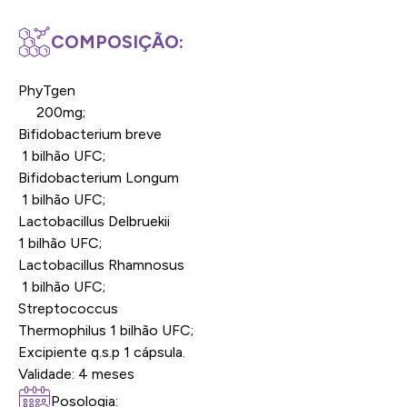
COMPOSIÇÃO:
PhyTgen
200mg;
Bifidobacterium breve
1 bilhão UFC;
Bifidobacterium Longum
1 bilhão UFC;
Lactobacillus Delbruekii
1 bilhão UFC;
Lactobacillus Rhamnosus
1 bilhão UFC;
Streptococcus
Thermophilus 1 bilhão UFC;
Excipiente q.s.p 1 cápsula.
Validade: 4 meses
Posologia: