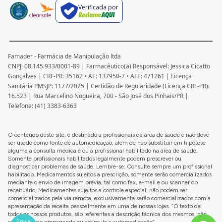
Verificada por
Famader - Farmácia de Manipulação ltda
CNPJ: 08.145.933/0001-89 | Farmacêutico(a) Responsável: Jessica Cicatto
Gonçalves | CRF-PR: 35162 • AE: 137950-7 • AFE: 471261 | Licença
Sanitária PMSJP: 1177/2025 | Certidão de Regularidade (Licença CRF-PR):
16.523 | Rua Marcelino Nogueira, 700 - São José dos Pinhais/PR |
Telefone: (41) 3383-6363
O conteúdo deste site, é destinado a profissionais da área de saúde e não deve
ser usado como fonte de automedicação, além de não substituir em hipótese
alguma a consulta médica e ou a profissional habilitado na área de saúde;
Somente profissionais habilitados legalmente podem prescrever ou
diagnosticar problemas de saúde. Lembre-se: Consulte sempre um profissional
habilitado. Medicamentos sujeitos a prescrição, somente serão comercializados
mediante o envio de imagem prévia, tal como fax, e-mail e ou scanner do
receituário; Medicamentes sujeitos a controle especial, não podem ser
comercializados pela via remota, exclusivamente serão comercializados com a
apresentação da receita pessoalmente em uma de nossas lojas. “O texto de
todos os nossos produtos, são referentes a descrição técnica dos mesmos, não
Envie
configurando propaganda ou estímulo a automedicação”.