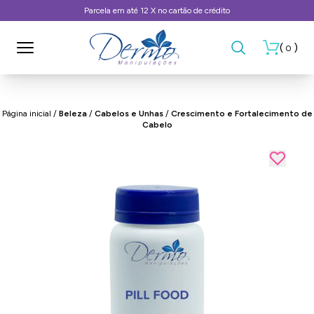
Frete Grátis, consulte as condições
(
)
0
Página inicial
/
Beleza
/
Cabelos e Unhas
/
Crescimento e Fortalecimento de
Cabelo
- 57%