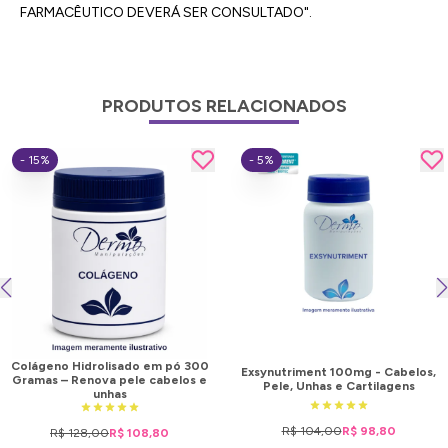
FARMACÊUTICO DEVERÁ SER CONSULTADO".
PRODUTOS RELACIONADOS
- 15%
- 5%
Colágeno Hidrolisado em pó 300
Exsynutriment 100mg - Cabelos,
Gramas – Renova pele cabelos e
Pele, Unhas e Cartilagens
unhas
R$ 104,00
R$ 98,80
R$ 128,00
R$ 108,80