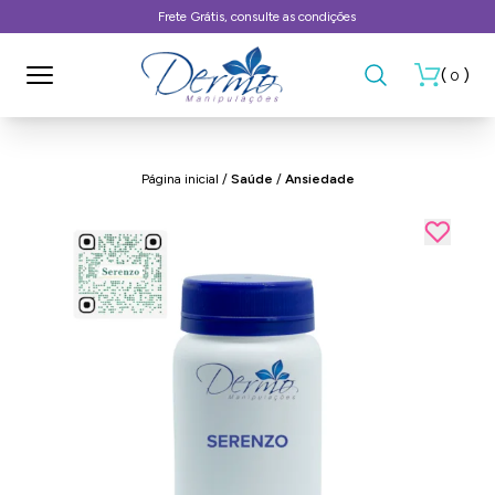
Frete Grátis, consulte as condições
(
)
0
Página inicial
/
Saúde
/
Ansiedade
- 29%