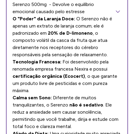
Serenzo 500mg - Devolve o equilíbrio
emocional causado pelo estresse
O "Poder" da Laranja Doce:
O Serenzo não é
apenas um extrato de laranja comum; ele é
padronizado em
20% de D-limoneno
, o
composto volátil da casca da fruta que atua
diretamente nos receptores do cérebro
responsáveis pela sensação de relaxamento.
Tecnologia Francesa:
Foi desenvolvido pela
renomada empresa francesa Nexira e possui
certificação orgânica (Ecocert)
, o que garante
um produto livre de pesticidas e com pureza
máxima.
Calma sem Sono:
Diferente de muitos
tranquilizantes, o Serenzo
não é sedativo
. Ele
reduz a ansiedade sem causar sonolência,
permitindo que você trabalhe, dirija e estude com
total foco e clareza mental.
Aliado da Dieta:
Uma curiosidade muito apreciada