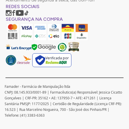
Atendimento de segunda à sexta, das 08h-18h
REDES SOCIAIS
SEGURANÇA NA COMPRA
Verificada por
Famader - Farmácia de Manipulação ltda
CNPJ: 08.145.933/0001-89 | Farmacêutico(a) Responsável: Jessica Cicatto
Gonçalves | CRF-PR: 35162 • AE: 137950-7 • AFE: 471261 | Licença
Sanitária PMSJP: 1177/2025 | Certidão de Regularidade (Licença CRF-PR):
16.523 | Rua Marcelino Nogueira, 700 - São José dos Pinhais/PR |
Telefone: (41) 3383-6363