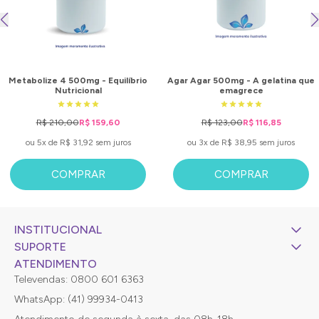
Metabolize 4 500mg - Equilíbrio
Agar Agar 500mg - A gelatina que
Nutricional
emagrece
R$ 210,00
R$ 159,60
R$ 123,00
R$ 116,85
ou 5x de R$ 31,92 sem juros
ou 3x de R$ 38,95 sem juros
COMPRAR
COMPRAR
INSTITUCIONAL
SUPORTE
ATENDIMENTO
Televendas: 0800 601 6363
WhatsApp: (41) 99934-0413