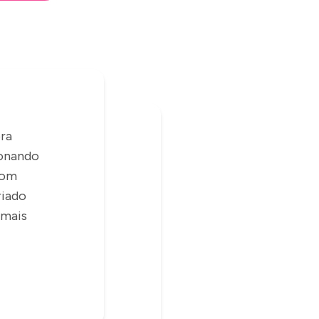
ra
ionando
com
riado
 mais