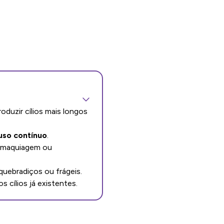
roduzir cílios mais longos
uso contínuo
.
r maquiagem ou
quebradiços ou frágeis.
s cílios já existentes.