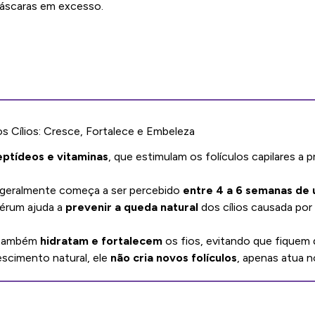
áscaras em excesso.
 Cílios: Cresce, Fortalece e Embeleza
eptídeos e vitaminas
, que estimulam os folículos capilares a p
 geralmente começa a ser percebido
entre 4 a 6 semanas de 
sérum ajuda a
prevenir a queda natural
dos cílios causada po
s também
hidratam e fortalecem
os fios, evitando que fiquem 
escimento natural, ele
não cria novos folículos
, apenas atua no