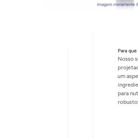
Para que
Nosso s
projetad
um aspe
ingredi
para nu
robusto