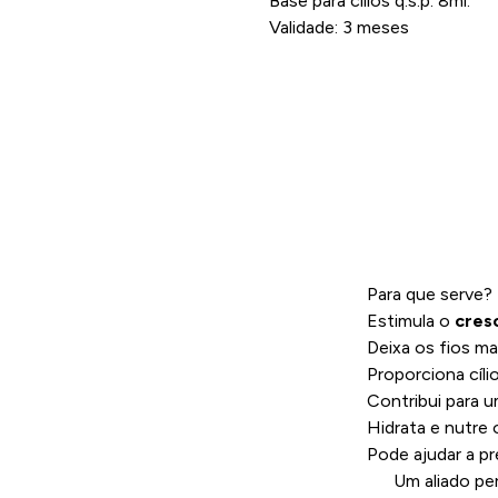
Base para cílios q.s.p. 8ml.
Validade: 3 meses
Para que serve?
Estimula o
cresc
Deixa os fios m
Proporciona cíli
Contribui para u
Hidrata e nutre
Pode ajudar a pr
Um aliado perf