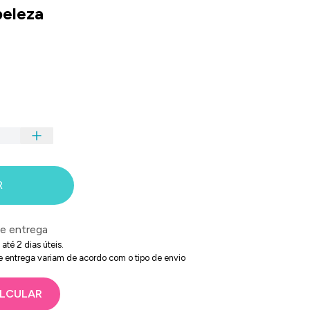
beleza
R
de entrega
té 2 dias úteis.
e entrega variam de acordo com o tipo de envio