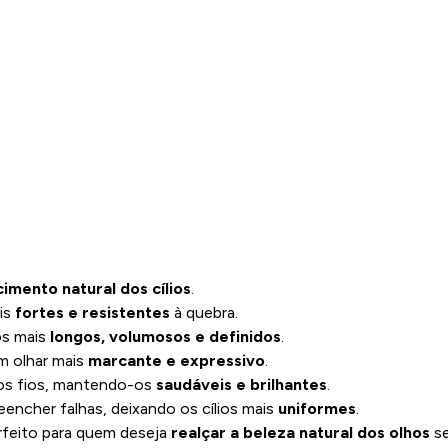
imento natural dos cílios
.
ais
fortes e resistentes
à quebra.
os mais
longos, volumosos e definidos
.
m olhar mais
marcante e expressivo
.
 os fios, mantendo-os
saudáveis e brilhantes
.
eencher falhas, deixando os cílios mais
uniformes
.
eito para quem deseja
realçar a beleza natural dos olhos
se