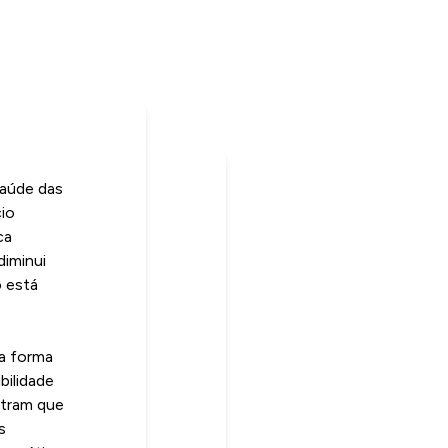
saúde das
cio
ca
diminui
o está
ma forma
bilidade
stram que
s