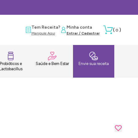
Tem Receita?
Minha conta
(
)
0
Manipule Aqui
Entrar / Cadastrar
Probióticos e
Saúde e Bem Estar
Envie sua receita
Lactobacillus