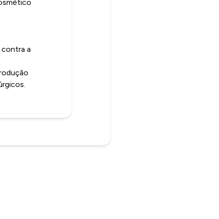
cosmético
 contra a
Produção
úrgicos.