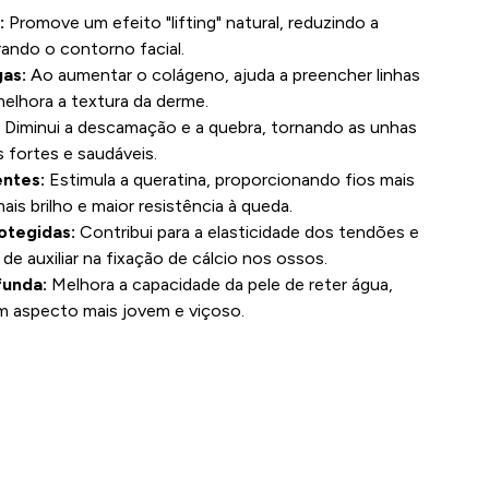
:
Promove um efeito "lifting" natural, reduzindo a
rando o contorno facial.
as:
Ao aumentar o colágeno, ajuda a preencher linhas
elhora a textura da derme.
:
Diminui a descamação e a quebra, tornando as unhas
s fortes e saudáveis.
entes:
Estimula a queratina, proporcionando fios mais
is brilho e maior resistência à queda.
otegidas:
Contribui para a elasticidade dos tendões e
de auxiliar na fixação de cálcio nos ossos.
funda:
Melhora a capacidade da pele de reter água,
m aspecto mais jovem e viçoso.