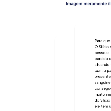
Para que
O Silíci
pessoas. 
perdido c
atuando d
com o pa
presente 
sanguíneo
consegue
muito imp
do Silíci
ele tem 