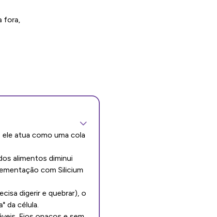
 fora,
, ele atua como uma cola
dos alimentos diminui
plementação com Silicium
isa digerir e quebrar), o
" da célula.
dáveis. Fios opacos e sem