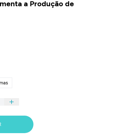
umenta a Produção de
mas
R