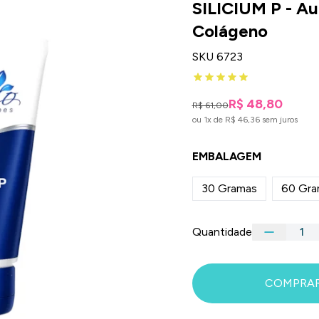
SILICIUM P - A
Colágeno
SKU 6723
R$ 48,80
R$ 61,00
ou 1x de R$ 46,36 sem juros
EMBALAGEM
30 Gramas
60 Gra
Quantidade
COMPRA