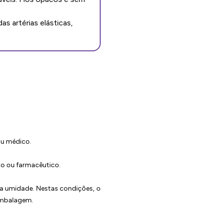
as artérias elásticas,
ou médico.
co ou farmacêutico.
da umidade. Nestas condições, o
embalagem.