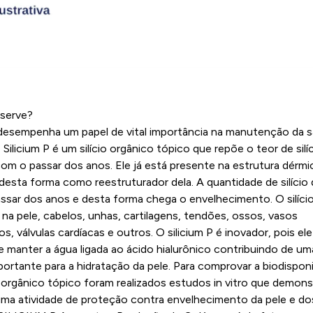
 serve?
o desempenha um papel de vital importância na manutenção da 
Silicium P é um silício orgânico tópico que repõe o teor de silí
INFORMAÇÕES
om o passar dos anos. Ele já está presente na estrutura dérmi
esta forma como reestruturador dela. A quantidade de silício 
ssar dos anos e desta forma chega o envelhecimento. O silíci
na pele, cabelos, unhas, cartilagens, tendões, ossos, vasos
s, válvulas cardíacas e outros. O silicium P é inovador, pois ele
 manter a água ligada ao ácido hialurônico contribuindo de u
ortante para a hidratação da pele. Para comprovar a biodisponi
o orgânico tópico foram realizados estudos in vitro que demon
uma atividade de proteção contra envelhecimento da pele e do