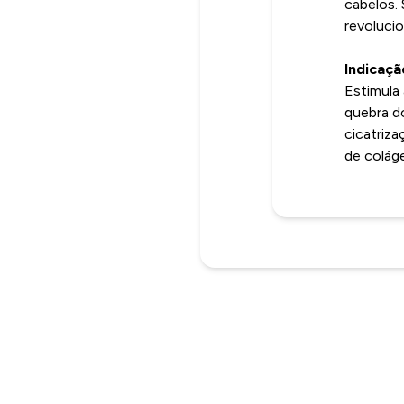
cabelos.
revolucio
Indicaçã
Estimula 
quebra do
cicatriz
de colág