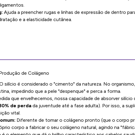
 ligamentos.
g:
Ajuda a preencher rugas e linhas de expressão de dentro para
ratação e a elasticidade cutânea.
 Produção de Colágeno
O silício é considerado o "cimento" da natureza. No organismo
tina, impedindo que a pele "despenque" e perca a forma.
dida que envelhecemos, nossa capacidade de absorver silício 
80% de perda
da juventude até a fase adulta). Por isso, a su
ção vital.
Comum:
Diferente de tomar o colágeno pronto (que o corpo prec
prio corpo a fabricar o seu colágeno natural, agindo na "fábrica
io é o elemento que dá o brilho característico aos cabelos sau