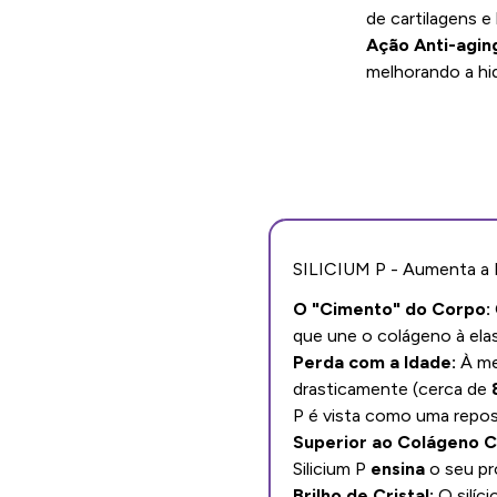
de cartilagens e
Ação Anti-agin
melhorando a hid
SILICIUM P - Aumenta a
O "Cimento" do Corpo:
que une o colágeno à elas
Perda com a Idade:
À me
drasticamente (cerca de
P é vista como uma reposi
Superior ao Colágeno 
Silicium P
ensina
o seu pró
Brilho de Cristal:
O silíc