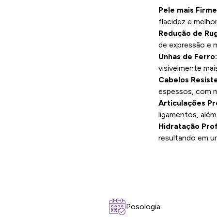
Pele mais Firme
flacidez e melho
Redução de Rug
de expressão e m
Unhas de Ferro
visivelmente mai
Cabelos Resist
espessos, com ma
Articulações Pr
ligamentos, além 
Hidratação Pro
resultando em u
Posologia: