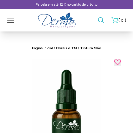
12 X no cartão de crédito
Frete Grátis, 
(
)
0
Página inicial
/
Florais e TM
/
Tintura Mãe