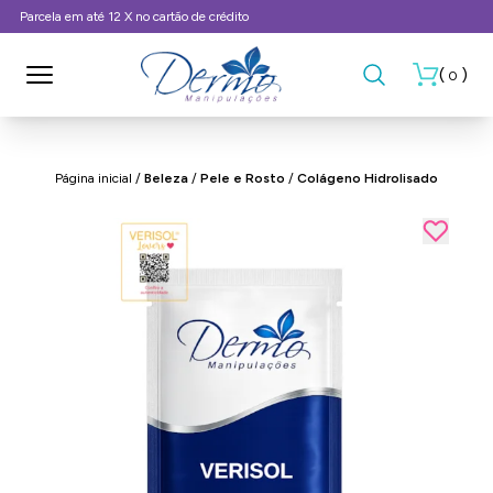
Frete Grátis, consulte as condições
(
)
0
Página inicial
/
Beleza
/
Pele e Rosto
/
Colágeno Hidrolisado
- 53%