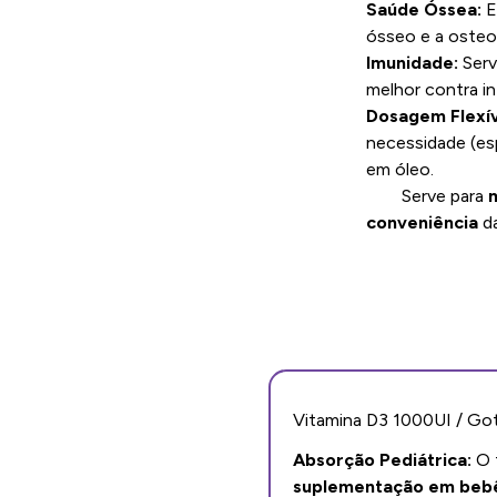
Saúde Óssea:
E
ósseo e a osteo
Imunidade:
Serv
melhor contra i
Dosagem Flexív
necessidade (es
em óleo.
Serve para
conveniência
da
Vitamina D3 1000UI / Go
Absorção Pediátrica:
O 
suplementação em bebê