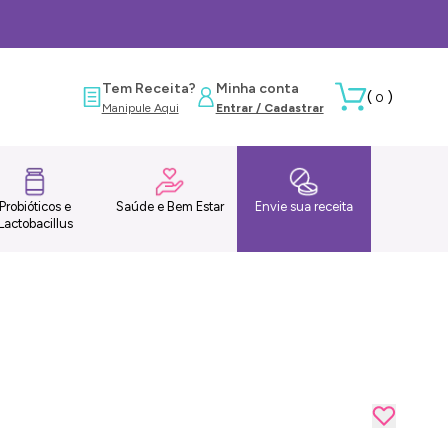
Tem Receita?
Minha conta
(
)
0
Manipule Aqui
Entrar / Cadastrar
Probióticos e
Saúde e Bem Estar
Envie sua receita
Lactobacillus