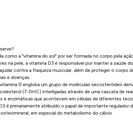
 serve?
a como a "vitamina do sol" por ser formada no corpo pela açã
ares na pele, a vitamina D3 é responsável por manter a saúde d
INFORMAÇÕES
ajudar contra a fraqueza muscular, além de proteger o corpo d
ias e doenças.
vitamina D engloba um grupo de moléculas secosteróides deri
ocolesterol (7-DHC) interligadas através de uma cascata de re
cas e enzimáticas que acontecem em células de diferentes teci
D3 é primariamente atribuído o papel de importante regulador 
a osteomineral, em especial do metabolismo do cálcio.