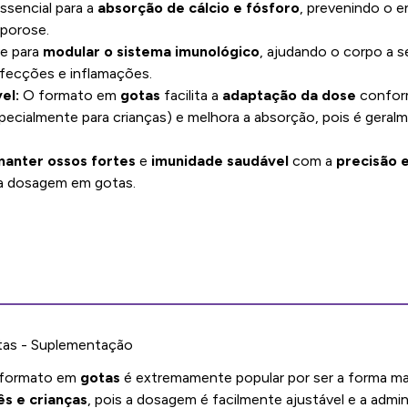
ssencial para a
absorção de cálcio e fósforo
, prevenindo o 
porose.
e para
modular o sistema imunológico
, ajudando o corpo a 
nfecções e inflamações.
el:
O formato em
gotas
facilita a
adaptação da dose
confor
pecialmente para crianças) e melhora a absorção, pois é geral
manter ossos fortes
e
imunidade saudável
com a
precisão e
 dosagem em gotas.
tas - Suplementação
formato em
gotas
é extremamente popular por ser a forma mai
s e crianças
, pois a dosagem é facilmente ajustável e a admin