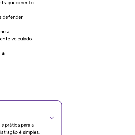
enfraquecimento
se defender
me a
mente veiculado
 a
s prática para a
istração é simples.