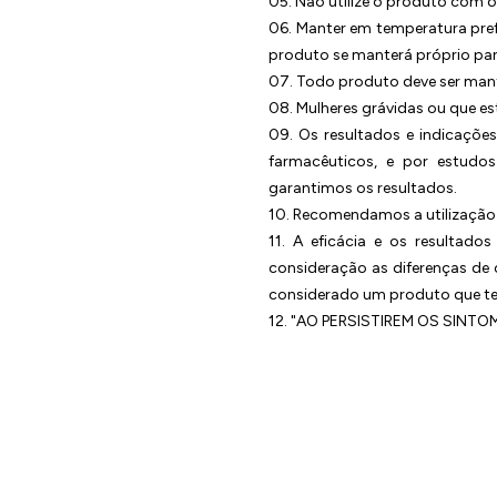
05. Não utilize o produto com o
06. Manter em temperatura pref
produto se manterá próprio pa
07. Todo produto deve ser mant
08. Mulheres grávidas ou que e
09. Os resultados e indicações
farmacêuticos, e por estudo
garantimos os resultados.
10. Recomendamos a utilização 
11. A eficácia e os resultad
consideração as diferenças de
considerado um produto que ten
12. "AO PERSISTIREM OS SIN