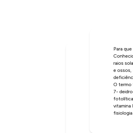
Para que
Conhecid
raios sol
e ossos, 
deficiênc
O termo 
7- deidr
fotolíti
vitamina 
fisiologi