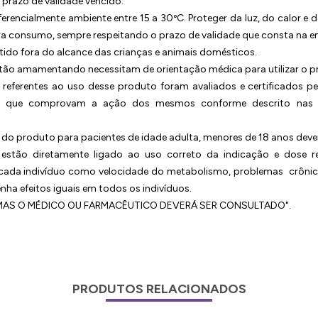
 prazo de validade vencido.
erencialmente ambiente entre 15 a 30ºC. Proteger da luz, do calor e 
ra consumo, sempre respeitando o prazo de validade que consta na 
ido fora do alcance das crianças e animais domésticos.
stão amamentando necessitam de orientação médica para utilizar o p
 referentes ao uso desse produto foram avaliados e certificados p
s que comprovam a ação dos mesmos conforme descrito nas ref
do produto para pacientes de idade adulta, menores de 18 anos dev
os estão diretamente ligado ao uso correto da indicação e dose 
 cada indivíduo como velocidade do metabolismo, problemas crônic
ha efeitos iguais em todos os indivíduos.
TOMAS O MÉDICO OU FARMACÊUTICO DEVERÁ SER CONSULTADO".
PRODUTOS RELACIONADOS