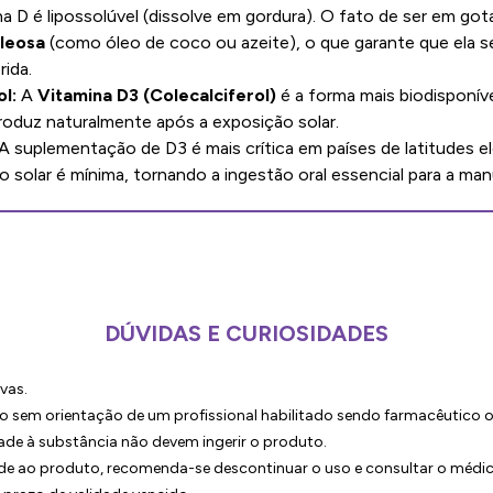
a D é lipossolúvel (dissolve em gordura). O fato de ser em gota
leosa
(como óleo de coco ou azeite), o que garante que ela s
rida.
l:
A
Vitamina D3 (Colecalciferol)
é a forma mais biodisponíve
oduz naturalmente após a exposição solar.
A suplementação de D3 é mais crítica em países de latitudes 
o solar é mínima, tornando a ingestão oral essencial para a ma
DÚVIDAS E CURIOSIDADES
vas.
sem orientação de um profissional habilitado sendo farmacêutico 
ade à substância não devem ingerir o produto.
ade ao produto, recomenda-se descontinuar o uso e consultar o médi