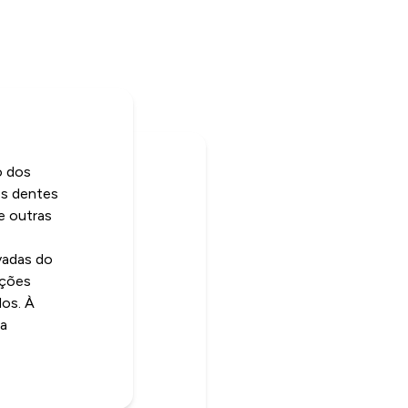
o dos
os dentes
e outras
vadas do
ações
dos. À
da