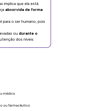
s implica que ela está
eja
absorvida de forma
l para o ser humano, pois
elevadas ou
durante o
nutenção dos níveis.
ou médico.
co ou farmacêutico.