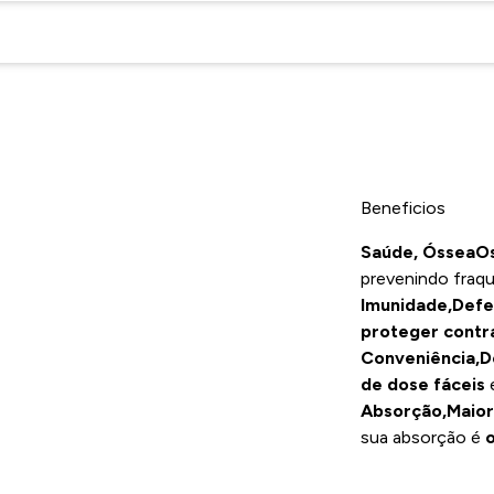
Beneficios
Saúde, Óssea
O
prevenindo fraq
Imunidade,
Defe
proteger contr
Conveniência,
D
de dose fáceis
e
Absorção,
Maior
sua absorção é