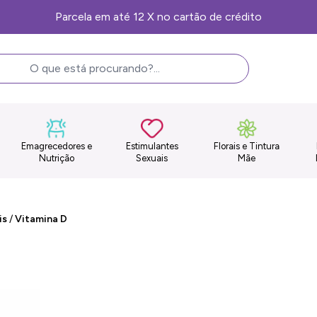
Frete Grátis, consulte as condições
Emagrecedores e
Estimulantes
Florais e Tintura
Nutrição
Sexuais
Mãe
is
/
Vitamina D