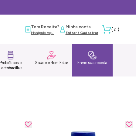
Tem Receita?
Minha conta
(
)
0
Manipule Aqui
Entrar / Cadastrar
Probióticos e
Saúde e Bem Estar
Envie sua receita
Lactobacillus