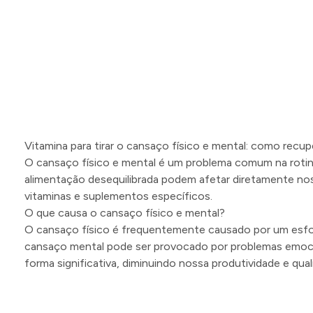
Vitamina para tirar o cansaço físico e mental: como recup
O cansaço físico e mental é um problema comum na rotina
alimentação desequilibrada podem afetar diretamente nos
vitaminas e suplementos específicos.
O que causa o cansaço físico e mental?
O cansaço físico é frequentemente causado por um esforç
cansaço mental pode ser provocado por problemas emocio
forma significativa, diminuindo nossa produtividade e qual
Como as vitaminas ajudam a combater o cansaço físico e
As vitaminas são essenciais para o bom funcionamento d