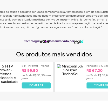
emanas de uso contínuo, principalmente quando aliado a uma a
da área de saúde e não deve ser usado como fonte de automedicação, além de não subst
rofissionais habilitados legalmente podem prescrever ou diagnosticar problemas de sa
 antes de iniciar qualquer suplementação. Esses profissionais
ente serão comercializados mediante o envio de imagem prévia, tal como fax, e-mail e 
la via remota, exclusivamente serão comercializados com a apresentação da receita p
o técnica dos mesmos, não configurando propaganda ou estímulo a automedicação”.
para cansaço?
aço geralmente não apresentam efeitos colaterais. No enta
Tecnologia
Desenvolvido por
nal.
lemento para cansaço?
uso contínuo, dependendo do organismo e do tipo de suplemen
ao cansaço?
ade de sono e controle do estresse são fundamentais. A comb