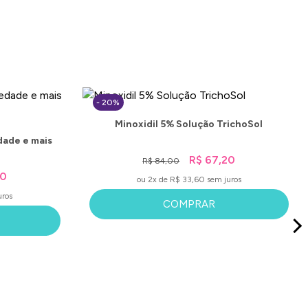
- 20%
Minoxidil 5% Solução TrichoSol
dade e mais
R$ 67,20
R$ 84,00
90
ou 2x de R$ 33,60 sem juros
uros
COMPRAR