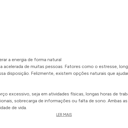
erar a energia de forma natural
 acelerada de muitas pessoas. Fatores como o estresse, longa
sa disposição. Felizmente, existem opções naturais que ajuda
o excessivo, seja em atividades físicas, longas horas de tra
nais, sobrecarga de informações ou falta de sono. Ambas as 
idade de vida.
 mental?
LER MAIS
o corpo e da mente. Vitaminas do complexo B, como B1, B6 e 