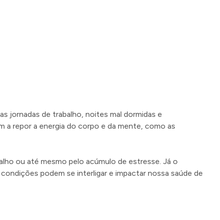
s jornadas de trabalho, noites mal dormidas e
m a repor a energia do corpo e da mente, como as
balho ou até mesmo pelo acúmulo de estresse. Já o
condições podem se interligar e impactar nossa saúde de
B12, são fundamentais para o metabolismo energético e a