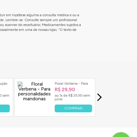
limentação equilibrada e bons hábitos de vida.
ituir em hipótese alguma a consulta médica e ou a
úde. Lembre-se: Consulte sempre um profissional
 podem avaliar suas necessidades e indicar a dose e o
ou scanner do receituário; Medicamentes sujeitos a
essoalmente em uma de nossas lojas. “O texto de
nto, o uso excessivo ou sem acompanhamento pode causar
to. Manter uma rotina saudável acelera os resultados.
inação desses hábitos com a suplementação adequada