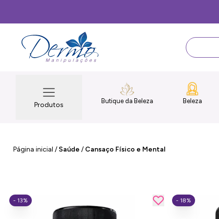
Ganhe 5% de desconto extra
Butique da Beleza
Beleza
Produtos
Página inicial
/
Saúde
/
Cansaço Físico e Mental
- 13%
- 18%