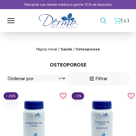
Manipule sua receita médica e ganhe 10% de desconto
(
)
0
Página inicial
/
Saúde
/
Osteoporose
OSTEOPOROSE
Filtrar
- 26%
- 5%