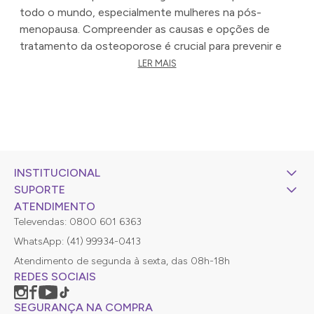
todo o mundo, especialmente mulheres na pós-
menopausa.
Compreender as causas e opções de
tratamento da osteoporose é crucial para prevenir e
gerenciar essa condição.
LER MAIS
A osteoporose se desenvolve quando o corpo perde
muito tecido ósseo ou não produz o suficiente.
Isso
ocorre principalmente por conta de alterações
hormonais, deficiências nutricionais e idade avançada.
Quando as células que reconstroem os ossos
(osteoblastos) não conseguem acompanhar a
INSTITUCIONAL
velocidade das células que os decompõem
SUPORTE
(osteoclastos), ocorre uma perda de massa óssea.
ATENDIMENTO
Dentre as principais causas, encontram-se a
Televendas: 0800 601 6363
menopausa, o envelhecimento, a falta de exercício, o
WhatsApp: (41) 99934-0413
consumo excessivo de álcool, o tabagismo e uma
Atendimento de segunda à sexta, das 08h-18h
dieta pobre em cálcio e vitamina D. Além disso, certas
REDES SOCIAIS
condições médicas e medicamentosas podem
aumentar o risco de osteoporose.
SEGURANÇA NA COMPRA