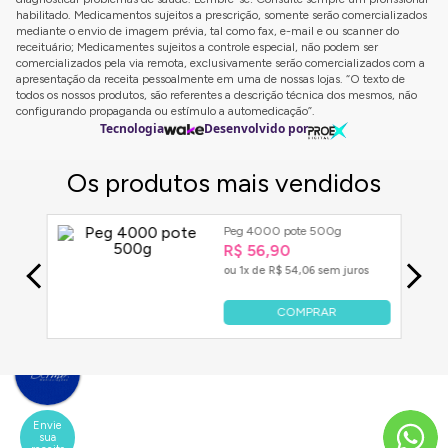
satisfação ou o risco de quedas e fraturas.
habilitado. Medicamentos sujeitos a prescrição, somente serão comercializados
mediante o envio de imagem prévia, tal como fax, e-mail e ou scanner do
Prevenir a osteoporose antes que ela cause é sempre
receituário; Medicamentes sujeitos a controle especial, não podem ser
a melhor abordagem.
Porém, quando já estabelecido, é
comercializados pela via remota, exclusivamente serão comercializados com a
apresentação da receita pessoalmente em uma de nossas lojas. “O texto de
crucial fazer um acompanhamento médico regular e
todos os nossos produtos, são referentes a descrição técnica dos mesmos, não
seguir o plano de tratamento recomendado.
Lembre-
configurando propaganda ou estímulo a automedicação”.
se de que cada pessoa é única e, portanto, o melhor
Tecnologia
Desenvolvido por
plano de tratamento será o que atender às suas
necessidades e circunstâncias individuais.
Enfim, a osteoporose é uma doença complexa com
várias causas e opções de tratamento.
Consultar um
profissional de saúde pode ajudar a compreender
melhor suas opções e criar um plano de ação
adequado.
A prevenção e o tratamento da
osteoporose são essenciais para manter a saúde
óssea e viver uma vida plena e ativa.
Envie
sua