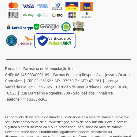
Entender as causas da osteoporose é a chave para
uma prevenção eficaz.
Práticas saudáveis, como uma
dieta rica em cálcio e vitamina D, atividade física
regular, moderação no consumo de álcool e evitar o
tabaco, podem ajudar a reduzir o risco de desenvolver
a doença.
Verificada por
Se a osteoporose já estiver presente, o tratamento
normalmente envolve medicamentos, mudanças no
estilo de vida e cuidados preventivos.
Os
medicamentos mais comumente usados ??incluem
Famader - Farmácia de Manipulação ltda
bisfosfonatos, que ajudam a retardar a perda óssea, e
CNPJ: 08.145.933/0001-89 | Farmacêutico(a) Responsável: Jessica Cicatto
Gonçalves | CRF-PR: 35162 • AE: 137950-7 • AFE: 471261 | Licença
terapia de reposição hormonal (TRH), que podem
Sanitária PMSJP: 1177/2025 | Certidão de Regularidade (Licença CRF-PR):
ajudar a reduzir a perda óssea em mulheres na pós-
16.523 | Rua Marcelino Nogueira, 700 - São José dos Pinhais/PR |
menopausa.
Telefone: (41) 3383-6363
Mudanças no estilo de vida, como a prática de
exercícios de fortalecimento ósseo e uma
O conteúdo deste site, é destinado a profissionais da área de saúde e não deve
alimentação saudável, são partes essenciais do
ser usado como fonte de automedicação, além de não substituir em hipótese
tratamento.
A terapia física também pode ser útil, pois
alguma a consulta médica e ou a profissional habilitado na área de saúde;
Somente profissionais habilitados legalmente podem prescrever ou
pode ajudar a melhorar a força e o equilíbrio, a
diagnosticar problemas de saúde. Lembre-se: Consulte sempre um profissional